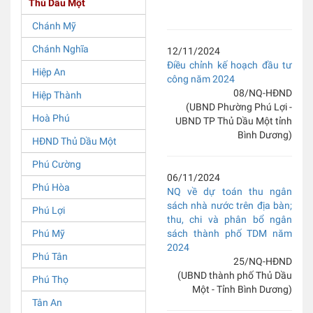
Thủ Dầu Một
Chánh Mỹ
Chánh Nghĩa
12/11/2024
Điều chỉnh kế hoạch đầu tư
Hiệp An
công năm 2024
08/NQ-HĐND
Hiệp Thành
(UBND Phường Phú Lợi -
Hoà Phú
UBND TP Thủ Dầu Một tỉnh
Bình Dương)
HĐND Thủ Dầu Một
Phú Cường
06/11/2024
Phú Hòa
NQ về dự toán thu ngân
sách nhà nước trên địa bàn;
Phú Lợi
thu, chi và phân bổ ngân
Phú Mỹ
sách thành phố TDM năm
2024
Phú Tân
25/NQ-HĐND
(UBND thành phố Thủ Dầu
Phú Thọ
Một - Tỉnh Bình Dương)
Tân An